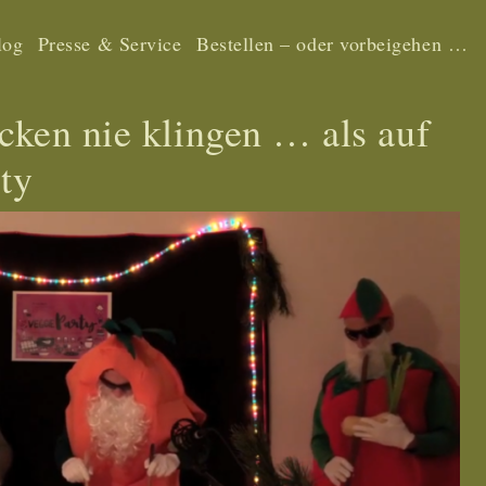
log
Presse & Service
Bestellen – oder vorbeigehen …
cken nie klingen … als auf
ty